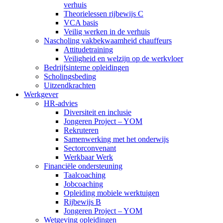
verhuis
Theorielessen rijbewijs C
VCA basis
Veilig werken in de verhuis
Nascholing vakbekwaamheid chauffeurs
Attitudetraining
Veiligheid en welzijn op de werkvloer
Bedrijfsinterne opleidingen
Scholingsbeding
Uitzendkrachten
Werkgever
HR-advies
Diversiteit en inclusie
Jongeren Project – YOM
Rekruteren
Samenwerking met het onderwijs
Sectorconvenant
Werkbaar Werk
Financiële ondersteuning
Taalcoaching
Jobcoaching
Opleiding mobiele werktuigen
Rijbewijs B
Jongeren Project – YOM
Wetgeving opleidingen