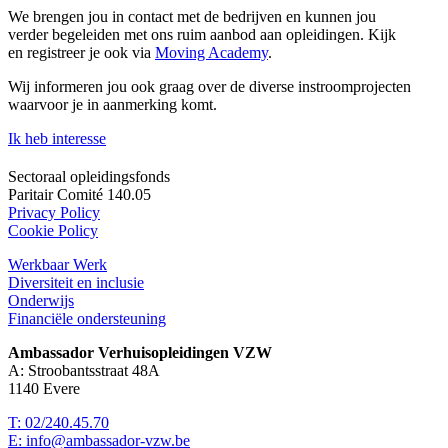
We brengen jou in contact met de bedrijven en kunnen jou
verder begeleiden met ons ruim aanbod aan opleidingen. Kijk
en registreer je ook via
Moving Academy
.
Wij informeren jou ook graag over de diverse instroomprojecten
waarvoor je in aanmerking komt.
Ik heb interesse
Sectoraal opleidingsfonds
Paritair Comité 140.05
Privacy Policy
Cookie Policy
Werkbaar Werk
Diversiteit en inclusie
Onderwijs
Financiële ondersteuning
Ambassador Verhuisopleidingen VZW
A: Stroobantsstraat 48A
1140 Evere
T: 02/240.45.70
E: info@ambassador-vzw.be