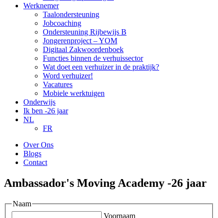
Werknemer
Taalondersteuning
Jobcoaching
Ondersteuning Rijbewijs B
Jongerenproject – YOM
Digitaal Zakwoordenboek
Functies binnen de verhuissector
Wat doet een verhuizer in de praktijk?
Word verhuizer!
Vacatures
Mobiele werktuigen
Onderwijs
Ik ben -26 jaar
NL
FR
Over Ons
Blogs
Contact
Ambassador's Moving Academy -26 jaar
Naam
Voornaam