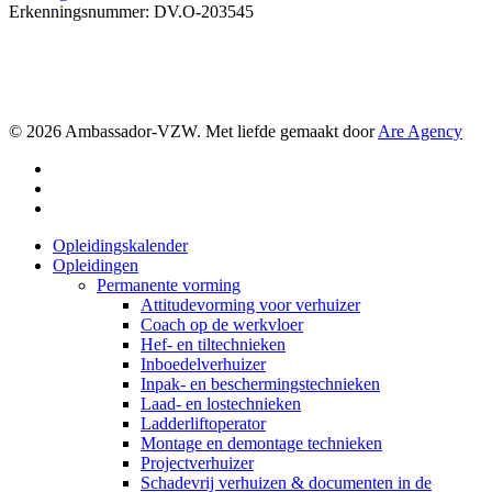
Erkenningsnummer: DV.O-203545
© 2026 Ambassador-VZW. Met liefde gemaakt door
Are Agency
facebook
linkedin
instagram
Close
Opleidingskalender
Menu
Opleidingen
Permanente vorming
Attitudevorming voor verhuizer
Coach op de werkvloer
Hef- en tiltechnieken
Inboedelverhuizer
Inpak- en beschermingstechnieken
Laad- en lostechnieken
Ladderliftoperator
Montage en demontage technieken
Projectverhuizer
Schadevrij verhuizen & documenten in de