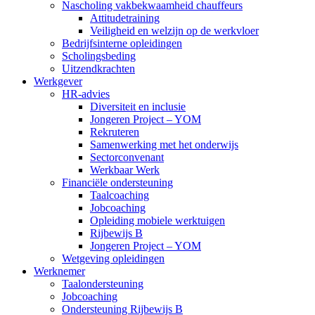
Nascholing vakbekwaamheid chauffeurs
Attitudetraining
Veiligheid en welzijn op de werkvloer
Bedrijfsinterne opleidingen
Scholingsbeding
Uitzendkrachten
Werkgever
HR-advies
Diversiteit en inclusie
Jongeren Project – YOM
Rekruteren
Samenwerking met het onderwijs
Sectorconvenant
Werkbaar Werk
Financiële ondersteuning
Taalcoaching
Jobcoaching
Opleiding mobiele werktuigen
Rijbewijs B
Jongeren Project – YOM
Wetgeving opleidingen
Werknemer
Taalondersteuning
Jobcoaching
Ondersteuning Rijbewijs B