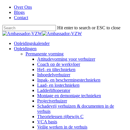
Skip
Over Ons
to
Blogs
main
Contact
content
Hit enter to search or ESC to close
Close
Search
Menu
Opleidingskalender
Opleidingen
Permanente vorming
Attitudevorming voor verhuizer
Coach op de werkvloer
Hef- en tiltechnieken
Inboedelverhuizer
Inpak- en beschermingstechnieken
Laad- en lostechnieken
Ladderliftoperator
Montage en demontage technieken
Projectverhuizer
Schadevrij verhuizen & documenten in de
verhuis
Theorielessen rijbewijs C
VCA basis
Veilig werken in de verhuis